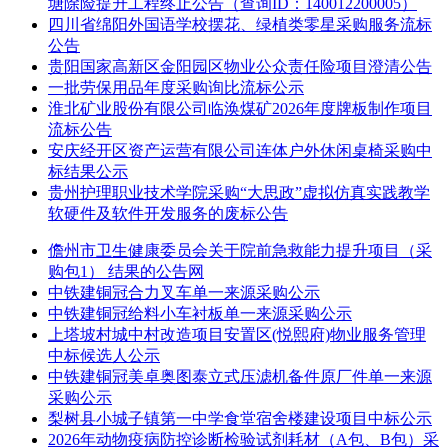
塘除险提升工程终止公告（查询ID：140012200005）
四川省绵阳外国语学校摆花、绿植类零星采购服务流标
公告
贵阳国家高新区金阳园区物业公众责任险项目澄清公告
一批劳保用品年度采购询比流标公示
淮北矿业股份有限公司临涣煤矿2026年度牌板制作项目
流标公告
安庆经开区资产运营有限公司连体户外休闲桌椅采购中
标结果公示
贵州护理职业技术学院采购“大思政”虚拟仿真实践教学
软硬件及软件开发服务的废标公告
儋州市卫生健康委员会关于院前急救能力提升项目（采
购包1） 结果的公告网
中铁建铜冠合力叉车单一来源采购公示
中铁建铜冠给料小车衬板单一来源采购公示
上塔坡村城中村改造项目安置区(悦熙府)物业服务管理
中标候选人公示
中铁建铜冠美卓奥图泰立式压滤机备件原厂件单一来源
采购公示
梨树县小城子镇第一中学食堂宿舍楼建设项目中标公示
2026年动物疫病防控诊断检验试剂耗材（A包、B包）采