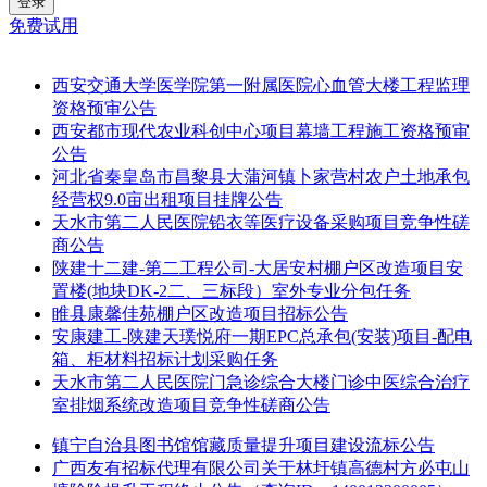
登录
免费试用
西安交通大学医学院第一附属医院心血管大楼工程监理
资格预审公告
西安都市现代农业科创中心项目幕墙工程施工资格预审
公告
河北省秦皇岛市昌黎县大蒲河镇卜家营村农户土地承包
经营权9.0亩出租项目挂牌公告
天水市第二人民医院铅衣等医疗设备采购项目竞争性磋
商公告
陕建十二建-第二工程公司-大居安村棚户区改造项目安
置楼(地块DK-2二、三标段）室外专业分包任务
睢县康馨佳苑棚户区改造项目招标公告
安康建工-陕建天璞悦府一期EPC总承包(安装)项目-配电
箱、柜材料招标计划采购任务
天水市第二人民医院门急诊综合大楼门诊中医综合治疗
室排烟系统改造项目竞争性磋商公告
镇宁自治县图书馆馆藏质量提升项目建设流标公告
广西友有招标代理有限公司关于林圩镇高德村方必屯山