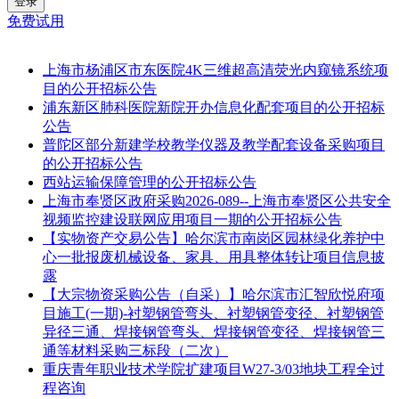
登录
免费试用
上海市杨浦区市东医院4K三维超高清荧光内窥镜系统项
目的公开招标公告
浦东新区肺科医院新院开办信息化配套项目的公开招标
公告
普陀区部分新建学校教学仪器及教学配套设备采购项目
的公开招标公告
西站运输保障管理的公开招标公告
上海市奉贤区政府采购2026-089--上海市奉贤区公共安全
视频监控建设联网应用项目一期的公开招标公告
【实物资产交易公告】哈尔滨市南岗区园林绿化养护中
心一批报废机械设备、家具、用具整体转让项目信息披
露
【大宗物资采购公告（自采）】哈尔滨市汇智欣悦府项
目施工(一期)-衬塑钢管弯头、衬塑钢管变径、衬塑钢管
异径三通、焊接钢管弯头、焊接钢管变径、焊接钢管三
通等材料采购三标段（二次）
重庆青年职业技术学院扩建项目W27-3/03地块工程全过
程咨询