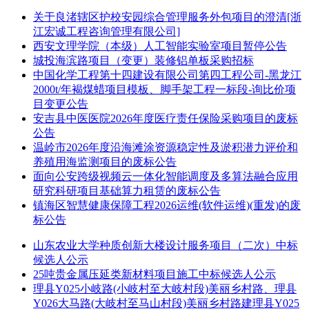
关于良渚辖区护校安园综合管理服务外包项目的澄清[浙
江宏诚工程咨询管理有限公司]
西安文理学院（本级）人工智能实验室项目暂停公告
城投海滨路项目（变更）装修铝单板采购招标
中国化学工程第十四建设有限公司第四工程公司-黑龙江
2000t/年褐煤蜡项目模板、脚手架工程一标段-询比价项
目变更公告
安吉县中医医院2026年度医疗责任保险采购项目的废标
公告
温岭市2026年度沿海滩涂资源稳定性及淤积潜力评价和
养殖用海监测项目的废标公告
面向公安跨级视频云一体化智能调度及多算法融合应用
研究科研项目基础算力租赁的废标公告
镇海区智慧健康保障工程2026运维(软件运维)(重发)的废
标公告
山东农业大学种质创新大楼设计服务项目（二次）中标
候选人公示
25吨贵金属压延类新材料项目施工中标候选人公示
理县Y025小岐路(小岐村至大岐村段)美丽乡村路、理县
Y026大马路(大岐村至马山村段)美丽乡村路建理县Y025