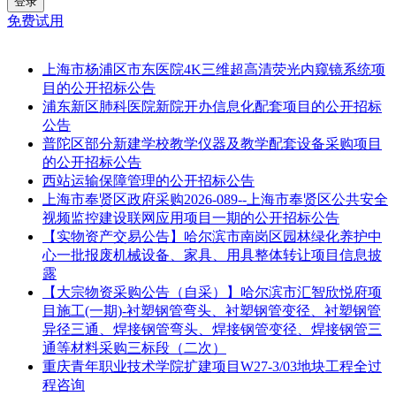
登录
免费试用
上海市杨浦区市东医院4K三维超高清荧光内窥镜系统项
目的公开招标公告
浦东新区肺科医院新院开办信息化配套项目的公开招标
公告
普陀区部分新建学校教学仪器及教学配套设备采购项目
的公开招标公告
西站运输保障管理的公开招标公告
上海市奉贤区政府采购2026-089--上海市奉贤区公共安全
视频监控建设联网应用项目一期的公开招标公告
【实物资产交易公告】哈尔滨市南岗区园林绿化养护中
心一批报废机械设备、家具、用具整体转让项目信息披
露
【大宗物资采购公告（自采）】哈尔滨市汇智欣悦府项
目施工(一期)-衬塑钢管弯头、衬塑钢管变径、衬塑钢管
异径三通、焊接钢管弯头、焊接钢管变径、焊接钢管三
通等材料采购三标段（二次）
重庆青年职业技术学院扩建项目W27-3/03地块工程全过
程咨询