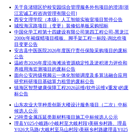
关于良渚辖区护校安园综合管理服务外包项目的澄清[浙
江宏诚工程咨询管理有限公司]
西安文理学院（本级）人工智能实验室项目暂停公告
城投海滨路项目（变更）装修铝单板采购招标
中国化学工程第十四建设有限公司第四工程公司-黑龙江
2000t/年褐煤蜡项目模板、脚手架工程一标段-询比价项
目变更公告
安吉县中医医院2026年度医疗责任保险采购项目的废标
公告
温岭市2026年度沿海滩涂资源稳定性及淤积潜力评价和
养殖用海监测项目的废标公告
面向公安跨级视频云一体化智能调度及多算法融合应用
研究科研项目基础算力租赁的废标公告
镇海区智慧健康保障工程2026运维(软件运维)(重发)的废
标公告
山东农业大学种质创新大楼设计服务项目（二次）中标
候选人公示
25吨贵金属压延类新材料项目施工中标候选人公示
理县Y025小岐路(小岐村至大岐村段)美丽乡村路、理县
Y026大马路(大岐村至马山村段)美丽乡村路建理县Y025