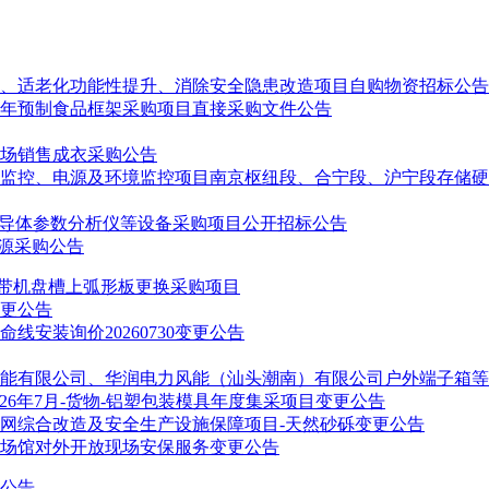
升、适老化功能性提升、消除安全隐患改造项目自购物资招标公告
28年预制食品框架采购项目直接采购文件公告
场销售成衣采购公告
监控、电源及环境监控项目南京枢纽段、合宁段、沪宁段存储硬
针台及半导体参数分析仪等设备采购项目公开招标公告
一来源采购公告
皮带机盘槽上弧形板更换采购项目
更公告
安装询价20260730变更公告
有限公司、华润电力风能（汕头潮南）有限公司户外端子箱等物资
26年7月-货物-铝塑包装模具年度集采项目变更公告
网综合改造及安全生产设施保障项目-天然砂砾变更公告
育场馆对外开放现场安保服务变更公告
果公告