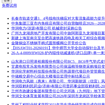
登录
免费试用
长春市轨道交通3、4号线电扶梯应对大客流集疏能力提
中免集团三亚市内免税店有限公司自营咖啡店2026—20
华润电力(涟源)有限公司 机械密封采购公告
广州九龙湖房地产开发有限公司中旅阿那亚九龙湖项目案
新建上海至南京至合肥高速铁路四电及相关工程综合视频
金隆铜业不锈钢手柄式圆形蝶阀公开竞价公告
【HSAWT01-20260191】华中师范大学全自动探
26-A-4-0009/HW028-炉内辊传动减速机(进口品牌) 单
山东港口日照港裕廊股份有限公司BC5、BC6半气垫式
甘肃电投常乐发电有限责任公司保温棉等物资采购项目变
华润化学材料科技股份有限公司热源替代项目外管管廊生命线
中储粮交易中心综合大楼项目监理中标结果公示
华润电力风能（惠来）有限公司、华润新能源（信宜）风能
华润双鹤利民药业(济南)有限公司普药事业部双鹤利民-20
兰州市政建设集团有限责任公司北环路（九州段）地下管
华润文化体育发展有限公司2026年深圳市龙岗区学校体
常州工程职业技术学院2021年学生境外研学项目成交结