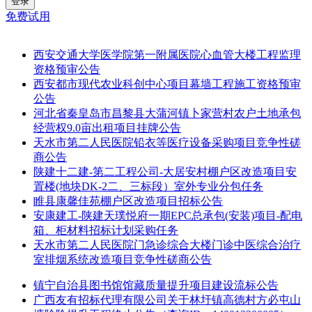
登录
免费试用
西安交通大学医学院第一附属医院心血管大楼工程监理
资格预审公告
西安都市现代农业科创中心项目幕墙工程施工资格预审
公告
河北省秦皇岛市昌黎县大蒲河镇卜家营村农户土地承包
经营权9.0亩出租项目挂牌公告
天水市第二人民医院铅衣等医疗设备采购项目竞争性磋
商公告
陕建十二建-第二工程公司-大居安村棚户区改造项目安
置楼(地块DK-2二、三标段）室外专业分包任务
睢县康馨佳苑棚户区改造项目招标公告
安康建工-陕建天璞悦府一期EPC总承包(安装)项目-配电
箱、柜材料招标计划采购任务
天水市第二人民医院门急诊综合大楼门诊中医综合治疗
室排烟系统改造项目竞争性磋商公告
镇宁自治县图书馆馆藏质量提升项目建设流标公告
广西友有招标代理有限公司关于林圩镇高德村方必屯山