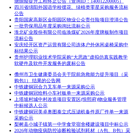
塘除险提升工程终止公告（查询ID：140012200005）
四川省绵阳外国语学校摆花、绿植类零星采购服务流标
公告
贵阳国家高新区金阳园区物业公众责任险项目澄清公告
一批劳保用品年度采购询比流标公示
淮北矿业股份有限公司临涣煤矿2026年度牌板制作项目
流标公告
安庆经开区资产运营有限公司连体户外休闲桌椅采购中
标结果公示
贵州护理职业技术学院采购“大思政”虚拟仿真实践教学
软硬件及软件开发服务的废标公告
儋州市卫生健康委员会关于院前急救能力提升项目（采
购包1） 结果的公告网
中铁建铜冠合力叉车单一来源采购公示
中铁建铜冠给料小车衬板单一来源采购公示
上塔坡村城中村改造项目安置区(悦熙府)物业服务管理
中标候选人公示
中铁建铜冠美卓奥图泰立式压滤机备件原厂件单一来源
采购公示
梨树县小城子镇第一中学食堂宿舍楼建设项目中标公示
2026年动物疫病防控诊断检验试剂耗材（A包、B包）采