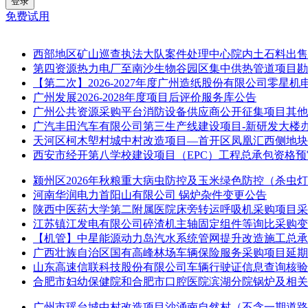
登录
免费试用
西部地区矿山巡查执法大队案件处理中心院内土石料出售
第四资源热力电厂至南沙生物谷园区集中供热管道项目勘
【第二次】2026-2027年度广州造纸股份有限公司零星
广州发展2026-2028年度项目后评价服务库公告
广州公共资源采购平台消防设备供应商公开征集项目其他
广汽丰田汽车有限公司第三生产线建设项目-新研发大楼
天河区柯木塱村城中村改造项目—首开区凤凰汇西侧地块
西安市经开第八学校建设项目（EPC）工程总承包资格预
颍州区2026年秋粮重大病虫防控及玉米绿色防控（杀虫
河南华润电力首阳山有限公司 锅炉杂件变更公告
陕西中医药大学第二附属医院床旁转运呼吸机采购项目采
江苏镇江发电有限公司碎渣机主轴固定组件等询比采购变
【机管】中星能源动力岛汽水系统管网提升改造施工总承
广西壮族自治区国有高峰林场车辆保险服务采购项目延期
山东高速信联科技股份有限公司车辆行驶证信息查询核验
合肥市妇幼保健院和合肥市口腔医院滨湖分院锅炉及相关
广州市瑶台城中村改造项目沙涌南自然村（不含一期道路