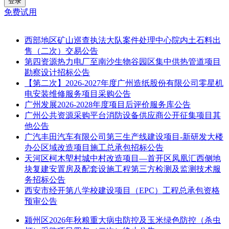
登录
免费试用
西部地区矿山巡查执法大队案件处理中心院内土石料出
售（二次）交易公告
第四资源热力电厂至南沙生物谷园区集中供热管道项目
勘察设计招标公告
【第二次】2026-2027年度广州造纸股份有限公司零星机
电安装维修服务项目采购公告
广州发展2026-2028年度项目后评价服务库公告
广州公共资源采购平台消防设备供应商公开征集项目其
他公告
广汽丰田汽车有限公司第三生产线建设项目-新研发大楼
办公区域改造项目施工总承包招标公告
天河区柯木塱村城中村改造项目—首开区凤凰汇西侧地
块复建安置房及配套设施工程第三方检测及监测技术服
务招标公告
西安市经开第八学校建设项目（EPC）工程总承包资格
预审公告
颍州区2026年秋粮重大病虫防控及玉米绿色防控（杀虫