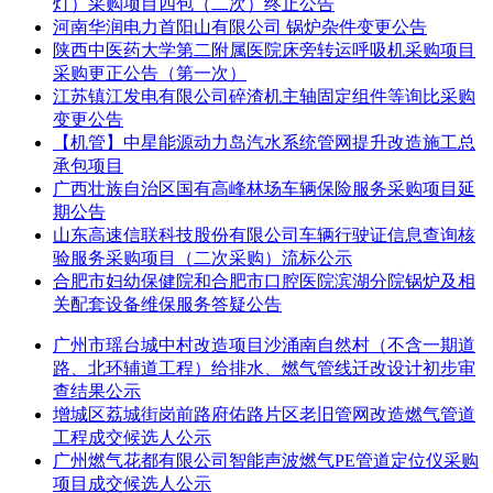
灯）采购项目四包（二次）终止公告
河南华润电力首阳山有限公司 锅炉杂件变更公告
陕西中医药大学第二附属医院床旁转运呼吸机采购项目
采购更正公告（第一次）
江苏镇江发电有限公司碎渣机主轴固定组件等询比采购
变更公告
【机管】中星能源动力岛汽水系统管网提升改造施工总
承包项目
广西壮族自治区国有高峰林场车辆保险服务采购项目延
期公告
山东高速信联科技股份有限公司车辆行驶证信息查询核
验服务采购项目（二次采购）流标公示
合肥市妇幼保健院和合肥市口腔医院滨湖分院锅炉及相
关配套设备维保服务答疑公告
广州市瑶台城中村改造项目沙涌南自然村（不含一期道
路、北环辅道工程）给排水、燃气管线迁改设计初步审
查结果公示
增城区荔城街岗前路府佑路片区老旧管网改造燃气管道
工程成交候选人公示
广州燃气花都有限公司智能声波燃气PE管道定位仪采购
项目成交候选人公示