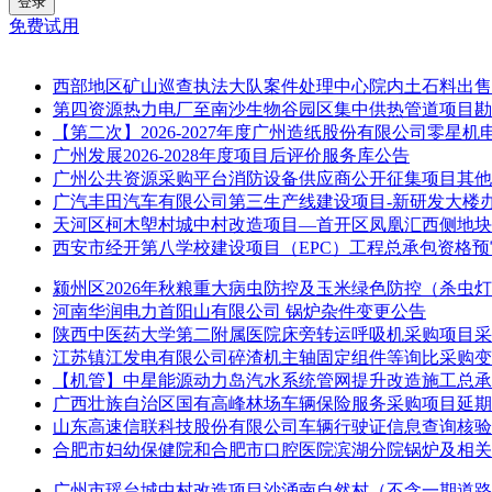
登录
免费试用
西部地区矿山巡查执法大队案件处理中心院内土石料出售
第四资源热力电厂至南沙生物谷园区集中供热管道项目勘
【第二次】2026-2027年度广州造纸股份有限公司零星
广州发展2026-2028年度项目后评价服务库公告
广州公共资源采购平台消防设备供应商公开征集项目其他
广汽丰田汽车有限公司第三生产线建设项目-新研发大楼
天河区柯木塱村城中村改造项目—首开区凤凰汇西侧地块
西安市经开第八学校建设项目（EPC）工程总承包资格预
颍州区2026年秋粮重大病虫防控及玉米绿色防控（杀虫
河南华润电力首阳山有限公司 锅炉杂件变更公告
陕西中医药大学第二附属医院床旁转运呼吸机采购项目采
江苏镇江发电有限公司碎渣机主轴固定组件等询比采购变
【机管】中星能源动力岛汽水系统管网提升改造施工总承
广西壮族自治区国有高峰林场车辆保险服务采购项目延期
山东高速信联科技股份有限公司车辆行驶证信息查询核验
合肥市妇幼保健院和合肥市口腔医院滨湖分院锅炉及相关
广州市瑶台城中村改造项目沙涌南自然村（不含一期道路