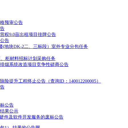
格预审公告
告
权9.0亩出租项目挂牌公告
公告
(地块DK-2二、三标段）室外专业分包任务
电箱、柜材料招标计划采购任务
排烟系统改造项目竞争性磋商公告
升工程终止公告（查询ID：140012200005）
告
流标公告
结果公示
软硬件及软件开发服务的废标公告
包1） 结果的公告网