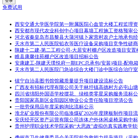
登录
免费试用
西安交通大学医学院第一附属医院心血管大楼工程监理资
西安都市现代农业科创中心项目幕墙工程施工资格预审公
河北省秦皇岛市昌黎县大蒲河镇卜家营村农户土地承包经营
天水市第二人民医院铅衣等医疗设备采购项目竞争性磋商
陕建十二建-第二工程公司-大居安村棚户区改造项目安置楼
睢县康馨佳苑棚户区改造项目招标公告
安康建工-陕建天璞悦府一期EPC总承包(安装)项目-配
天水市第二人民医院门急诊综合大楼门诊中医综合治疗室
镇宁自治县图书馆馆藏质量提升项目建设流标公告
广西友有招标代理有限公司关于林圩镇高德村方必屯山塘除险提
四川省绵阳外国语学校摆花、绿植类零星采购服务流标公
贵阳国家高新区金阳园区物业公众责任险项目澄清公告
一批劳保用品年度采购询比流标公示
淮北矿业股份有限公司临涣煤矿2026年度牌板制作项目
安庆经开区资产运营有限公司连体户外休闲桌椅采购中标
贵州护理职业技术学院采购“大思政”虚拟仿真实践教学
儋州市卫生健康委员会关于院前急救能力提升项目（采购