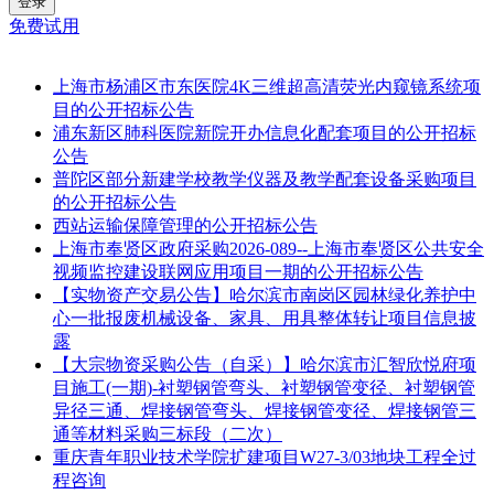
登录
免费试用
上海市杨浦区市东医院4K三维超高清荧光内窥镜系统项
目的公开招标公告
浦东新区肺科医院新院开办信息化配套项目的公开招标
公告
普陀区部分新建学校教学仪器及教学配套设备采购项目
的公开招标公告
西站运输保障管理的公开招标公告
上海市奉贤区政府采购2026-089--上海市奉贤区公共安全
视频监控建设联网应用项目一期的公开招标公告
【实物资产交易公告】哈尔滨市南岗区园林绿化养护中
心一批报废机械设备、家具、用具整体转让项目信息披
露
【大宗物资采购公告（自采）】哈尔滨市汇智欣悦府项
目施工(一期)-衬塑钢管弯头、衬塑钢管变径、衬塑钢管
异径三通、焊接钢管弯头、焊接钢管变径、焊接钢管三
通等材料采购三标段（二次）
重庆青年职业技术学院扩建项目W27-3/03地块工程全过
程咨询