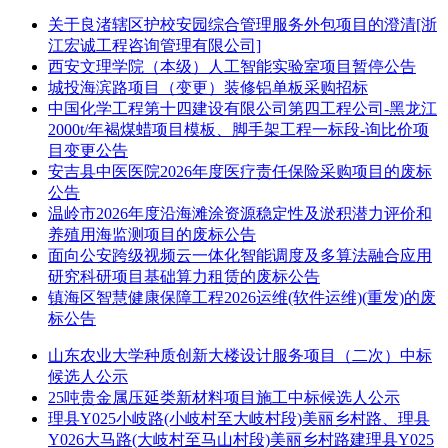
关于良渚辖区护校安园综合管理服务外包项目的澄清[浙
江宏诚工程咨询管理有限公司]
西安文理学院（本级）人工智能实验室项目暂停公告
城投海滨路项目（变更）装修铝单板采购招标
中国化学工程第十四建设有限公司第四工程公司-黑龙江
2000t/年褐煤蜡项目模板、脚手架工程一标段-询比价项
目变更公告
安吉县中医医院2026年度医疗责任保险采购项目的废标
公告
温岭市2026年度沿海滩涂资源稳定性及淤积潜力评价和
养殖用海监测项目的废标公告
面向公安跨级视频云一体化智能调度及多算法融合应用
研究科研项目基础算力租赁的废标公告
镇海区智慧健康保障工程2026运维(软件运维)(重发)的废
标公告
山东农业大学种质创新大楼设计服务项目（二次）中标
候选人公示
25吨贵金属压延类新材料项目施工中标候选人公示
理县Y025小岐路(小岐村至大岐村段)美丽乡村路、理县
Y026大马路(大岐村至马山村段)美丽乡村路建理县Y025