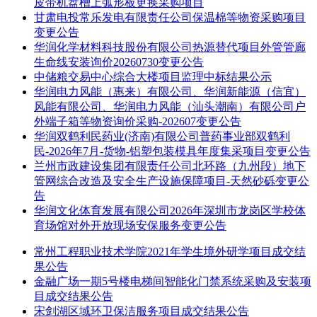
皮带机盘槽上弧形板更换采购项目
甘肃电投常乐发电有限责任公司保温棉等物资采购项目
变更公告
华润化学材料科技股份有限公司热源替代项目外管管廊
生命线安装询价20260730变更公告
中储粮交易中心综合大楼项目监理中标结果公示
华润电力风能（惠来）有限公司、华润新能源（信宜）
风能有限公司、华润电力风能（汕头潮南）有限公司户
外端子箱等物资询价采购-202607变更公告
华润双鹤利民药业(济南)有限公司普药事业部双鹤利
民-2026年7月-货物-铝塑包装模具年度集采项目变更公告
兰州市政建设集团有限责任公司北环路（九州段）地下
管网综合改造及安全生产设施保障项目-天然砂砾变更公
告
华润文化体育发展有限公司2026年深圳市龙岗区学校体
育场馆对外开放现场安保服务变更公告
常州工程职业技术学院2021年学生境外研学项目成交结
果公告
金融广场一期5号楼电梯间智能化门禁系统采购及安装项
目成交结果公告
宋剑湖区域环卫保洁服务项目成交结果公告