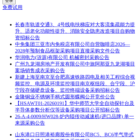
登录
免费试用
长春市轨道交通3、4号线电扶梯应对大客流集疏能力提
升、适老化功能性提升、消除安全隐患改造项目自购物
资招标公告
中免集团三亚市内免税店有限公司自营咖啡店2026—
2028年预制食品框架采购项目直接采购文件公告
华润电力(涟源)有限公司 机械密封采购公告
广州九龙湖房地产开发有限公司中旅阿那亚九龙湖项目
案场销售成衣采购公告
新建上海至南京至合肥高速铁路四电及相关工程综合视
频监控、电源及环境监控项目南京枢纽段、合宁段、沪
宁段存储硬盘设备、监控终端设备采购招标公告
金隆铜业不锈钢手柄式圆形蝶阀公开竞价公告
【HSAWT01-20260191】华中师范大学全自动探针台及
半导体参数分析仪等设备采购项目公开招标公告
26-A-4-0009/HW028-炉内辊传动减速机(进口品牌) 单一
来源采购公告
山东港口日照港裕廊股份有限公司BC5、BC6半气垫式