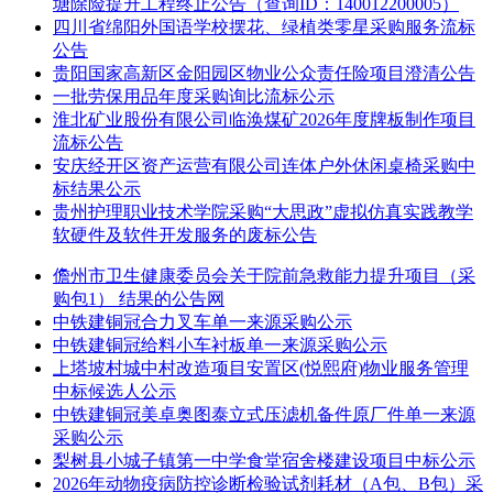
塘除险提升工程终止公告（查询ID：140012200005）
四川省绵阳外国语学校摆花、绿植类零星采购服务流标
公告
贵阳国家高新区金阳园区物业公众责任险项目澄清公告
一批劳保用品年度采购询比流标公示
淮北矿业股份有限公司临涣煤矿2026年度牌板制作项目
流标公告
安庆经开区资产运营有限公司连体户外休闲桌椅采购中
标结果公示
贵州护理职业技术学院采购“大思政”虚拟仿真实践教学
软硬件及软件开发服务的废标公告
儋州市卫生健康委员会关于院前急救能力提升项目（采
购包1） 结果的公告网
中铁建铜冠合力叉车单一来源采购公示
中铁建铜冠给料小车衬板单一来源采购公示
上塔坡村城中村改造项目安置区(悦熙府)物业服务管理
中标候选人公示
中铁建铜冠美卓奥图泰立式压滤机备件原厂件单一来源
采购公示
梨树县小城子镇第一中学食堂宿舍楼建设项目中标公示
2026年动物疫病防控诊断检验试剂耗材（A包、B包）采