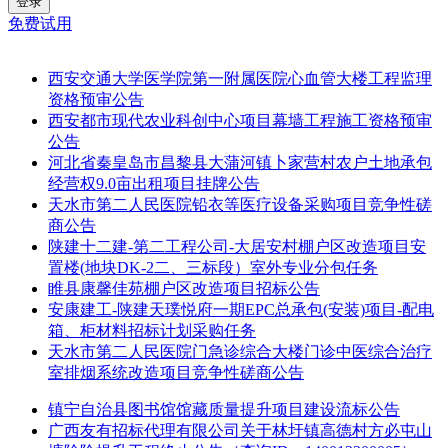
登录
免费试用
西安交通大学医学院第一附属医院心血管大楼工程监理
资格预审公告
西安都市现代农业科创中心项目幕墙工程施工资格预审
公告
河北省秦皇岛市昌黎县大蒲河镇卜家营村农户土地承包
经营权9.0亩出租项目挂牌公告
天水市第二人民医院铅衣等医疗设备采购项目竞争性磋
商公告
陕建十二建-第二工程公司-大居安村棚户区改造项目安
置楼(地块DK-2二、三标段）室外专业分包任务
睢县康馨佳苑棚户区改造项目招标公告
安康建工-陕建天璞悦府一期EPC总承包(安装)项目-配电
箱、柜材料招标计划采购任务
天水市第二人民医院门急诊综合大楼门诊中医综合治疗
室排烟系统改造项目竞争性磋商公告
镇宁自治县图书馆馆藏质量提升项目建设流标公告
广西友有招标代理有限公司关于林圩镇高德村方必屯山