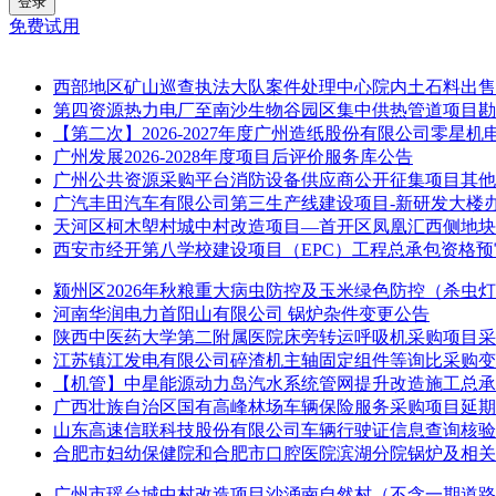
登录
免费试用
西部地区矿山巡查执法大队案件处理中心院内土石料出售
第四资源热力电厂至南沙生物谷园区集中供热管道项目勘
【第二次】2026-2027年度广州造纸股份有限公司零星
广州发展2026-2028年度项目后评价服务库公告
广州公共资源采购平台消防设备供应商公开征集项目其他
广汽丰田汽车有限公司第三生产线建设项目-新研发大楼
天河区柯木塱村城中村改造项目—首开区凤凰汇西侧地块
西安市经开第八学校建设项目（EPC）工程总承包资格预
颍州区2026年秋粮重大病虫防控及玉米绿色防控（杀虫
河南华润电力首阳山有限公司 锅炉杂件变更公告
陕西中医药大学第二附属医院床旁转运呼吸机采购项目采
江苏镇江发电有限公司碎渣机主轴固定组件等询比采购变
【机管】中星能源动力岛汽水系统管网提升改造施工总承
广西壮族自治区国有高峰林场车辆保险服务采购项目延期
山东高速信联科技股份有限公司车辆行驶证信息查询核验
合肥市妇幼保健院和合肥市口腔医院滨湖分院锅炉及相关
广州市瑶台城中村改造项目沙涌南自然村（不含一期道路