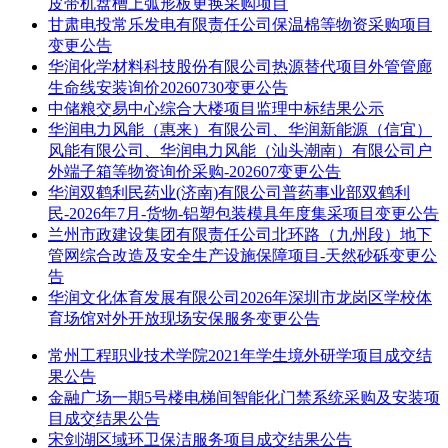
皮带机盘槽上弧形板更换采购项目
甘肃电投常乐发电有限责任公司保温棉等物资采购项目
变更公告
华润化学材料科技股份有限公司热源替代项目外管管廊
生命线安装询价20260730变更公告
中储粮交易中心综合大楼项目监理中标结果公示
华润电力风能（惠来）有限公司、华润新能源（信宜）
风能有限公司、华润电力风能（汕头潮南）有限公司户
外端子箱等物资询价采购-202607变更公告
华润双鹤利民药业(济南)有限公司普药事业部双鹤利
民-2026年7月-货物-铝塑包装模具年度集采项目变更公告
兰州市政建设集团有限责任公司北环路（九州段）地下
管网综合改造及安全生产设施保障项目-天然砂砾变更公
告
华润文化体育发展有限公司2026年深圳市龙岗区学校体
育场馆对外开放现场安保服务变更公告
常州工程职业技术学院2021年学生境外研学项目成交结
果公告
金融广场一期5号楼电梯间智能化门禁系统采购及安装项
目成交结果公告
宋剑湖区域环卫保洁服务项目成交结果公告