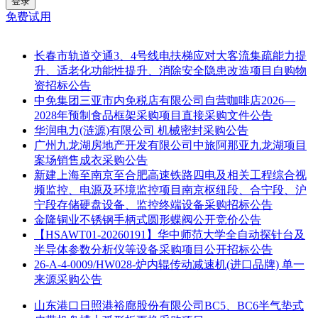
登录
免费试用
长春市轨道交通3、4号线电扶梯应对大客流集疏能力提
升、适老化功能性提升、消除安全隐患改造项目自购物
资招标公告
中免集团三亚市内免税店有限公司自营咖啡店2026—
2028年预制食品框架采购项目直接采购文件公告
华润电力(涟源)有限公司 机械密封采购公告
广州九龙湖房地产开发有限公司中旅阿那亚九龙湖项目
案场销售成衣采购公告
新建上海至南京至合肥高速铁路四电及相关工程综合视
频监控、电源及环境监控项目南京枢纽段、合宁段、沪
宁段存储硬盘设备、监控终端设备采购招标公告
金隆铜业不锈钢手柄式圆形蝶阀公开竞价公告
【HSAWT01-20260191】华中师范大学全自动探针台及
半导体参数分析仪等设备采购项目公开招标公告
26-A-4-0009/HW028-炉内辊传动减速机(进口品牌) 单一
来源采购公告
山东港口日照港裕廊股份有限公司BC5、BC6半气垫式