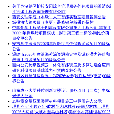
关于良渚辖区护校安园综合管理服务外包项目的澄清[浙
江宏诚工程咨询管理有限公司]
西安文理学院（本级）人工智能实验室项目暂停公告
城投海滨路项目（变更）装修铝单板采购招标
中国化学工程第十四建设有限公司第四工程公司-黑龙江
2000t/年褐煤蜡项目模板、脚手架工程一标段-询比价项
目变更公告
安吉县中医医院2026年度医疗责任保险采购项目的废标
公告
温岭市2026年度沿海滩涂资源稳定性及淤积潜力评价和
养殖用海监测项目的废标公告
面向公安跨级视频云一体化智能调度及多算法融合应用
研究科研项目基础算力租赁的废标公告
镇海区智慧健康保障工程2026运维(软件运维)(重发)的废
标公告
山东农业大学种质创新大楼设计服务项目（二次）中标
候选人公示
25吨贵金属压延类新材料项目施工中标候选人公示
理县Y025小岐路(小岐村至大岐村段)美丽乡村路、理县
Y026大马路(大岐村至马山村段)美丽乡村路建理县Y025