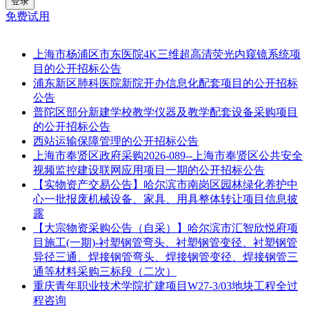
登录
免费试用
上海市杨浦区市东医院4K三维超高清荧光内窥镜系统项
目的公开招标公告
浦东新区肺科医院新院开办信息化配套项目的公开招标
公告
普陀区部分新建学校教学仪器及教学配套设备采购项目
的公开招标公告
西站运输保障管理的公开招标公告
上海市奉贤区政府采购2026-089--上海市奉贤区公共安全
视频监控建设联网应用项目一期的公开招标公告
【实物资产交易公告】哈尔滨市南岗区园林绿化养护中
心一批报废机械设备、家具、用具整体转让项目信息披
露
【大宗物资采购公告（自采）】哈尔滨市汇智欣悦府项
目施工(一期)-衬塑钢管弯头、衬塑钢管变径、衬塑钢管
异径三通、焊接钢管弯头、焊接钢管变径、焊接钢管三
通等材料采购三标段（二次）
重庆青年职业技术学院扩建项目W27-3/03地块工程全过
程咨询