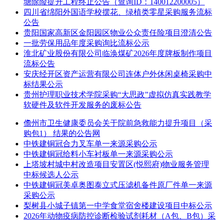
塘除险提升工程终止公告（查询ID：140012200005）
四川省绵阳外国语学校摆花、绿植类零星采购服务流标
公告
贵阳国家高新区金阳园区物业公众责任险项目澄清公告
一批劳保用品年度采购询比流标公示
淮北矿业股份有限公司临涣煤矿2026年度牌板制作项目
流标公告
安庆经开区资产运营有限公司连体户外休闲桌椅采购中
标结果公示
贵州护理职业技术学院采购“大思政”虚拟仿真实践教学
软硬件及软件开发服务的废标公告
儋州市卫生健康委员会关于院前急救能力提升项目（采
购包1） 结果的公告网
中铁建铜冠合力叉车单一来源采购公示
中铁建铜冠给料小车衬板单一来源采购公示
上塔坡村城中村改造项目安置区(悦熙府)物业服务管理
中标候选人公示
中铁建铜冠美卓奥图泰立式压滤机备件原厂件单一来源
采购公示
梨树县小城子镇第一中学食堂宿舍楼建设项目中标公示
2026年动物疫病防控诊断检验试剂耗材（A包、B包）采