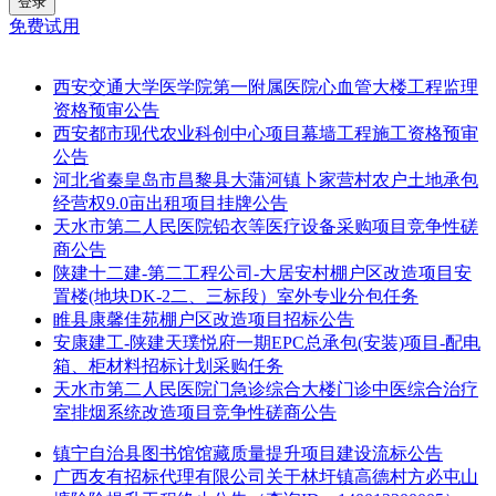
登录
免费试用
西安交通大学医学院第一附属医院心血管大楼工程监理
资格预审公告
西安都市现代农业科创中心项目幕墙工程施工资格预审
公告
河北省秦皇岛市昌黎县大蒲河镇卜家营村农户土地承包
经营权9.0亩出租项目挂牌公告
天水市第二人民医院铅衣等医疗设备采购项目竞争性磋
商公告
陕建十二建-第二工程公司-大居安村棚户区改造项目安
置楼(地块DK-2二、三标段）室外专业分包任务
睢县康馨佳苑棚户区改造项目招标公告
安康建工-陕建天璞悦府一期EPC总承包(安装)项目-配电
箱、柜材料招标计划采购任务
天水市第二人民医院门急诊综合大楼门诊中医综合治疗
室排烟系统改造项目竞争性磋商公告
镇宁自治县图书馆馆藏质量提升项目建设流标公告
广西友有招标代理有限公司关于林圩镇高德村方必屯山