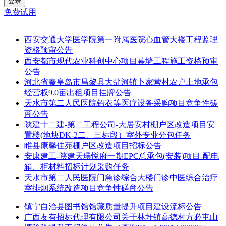
登录
免费试用
西安交通大学医学院第一附属医院心血管大楼工程监理
资格预审公告
西安都市现代农业科创中心项目幕墙工程施工资格预审
公告
河北省秦皇岛市昌黎县大蒲河镇卜家营村农户土地承包
经营权9.0亩出租项目挂牌公告
天水市第二人民医院铅衣等医疗设备采购项目竞争性磋
商公告
陕建十二建-第二工程公司-大居安村棚户区改造项目安
置楼(地块DK-2二、三标段）室外专业分包任务
睢县康馨佳苑棚户区改造项目招标公告
安康建工-陕建天璞悦府一期EPC总承包(安装)项目-配电
箱、柜材料招标计划采购任务
天水市第二人民医院门急诊综合大楼门诊中医综合治疗
室排烟系统改造项目竞争性磋商公告
镇宁自治县图书馆馆藏质量提升项目建设流标公告
广西友有招标代理有限公司关于林圩镇高德村方必屯山