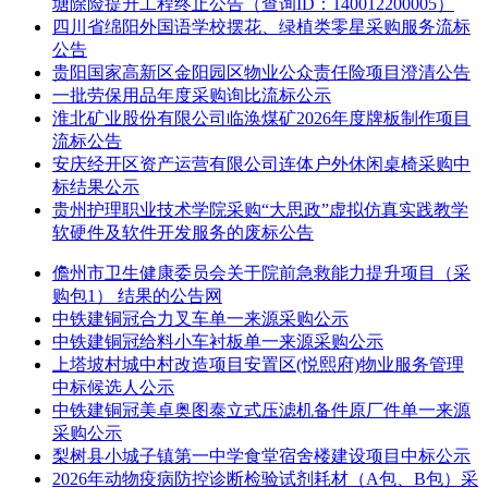
塘除险提升工程终止公告（查询ID：140012200005）
四川省绵阳外国语学校摆花、绿植类零星采购服务流标
公告
贵阳国家高新区金阳园区物业公众责任险项目澄清公告
一批劳保用品年度采购询比流标公示
淮北矿业股份有限公司临涣煤矿2026年度牌板制作项目
流标公告
安庆经开区资产运营有限公司连体户外休闲桌椅采购中
标结果公示
贵州护理职业技术学院采购“大思政”虚拟仿真实践教学
软硬件及软件开发服务的废标公告
儋州市卫生健康委员会关于院前急救能力提升项目（采
购包1） 结果的公告网
中铁建铜冠合力叉车单一来源采购公示
中铁建铜冠给料小车衬板单一来源采购公示
上塔坡村城中村改造项目安置区(悦熙府)物业服务管理
中标候选人公示
中铁建铜冠美卓奥图泰立式压滤机备件原厂件单一来源
采购公示
梨树县小城子镇第一中学食堂宿舍楼建设项目中标公示
2026年动物疫病防控诊断检验试剂耗材（A包、B包）采