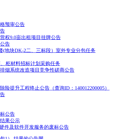
格预审公告
告
权9.0亩出租项目挂牌公告
公告
(地块DK-2二、三标段）室外专业分包任务
电箱、柜材料招标计划采购任务
排烟系统改造项目竞争性磋商公告
升工程终止公告（查询ID：140012200005）
告
流标公告
结果公示
软硬件及软件开发服务的废标公告
包1） 结果的公告网