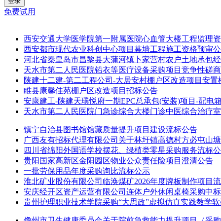
登录
免费试用
西安交通大学医学院第一附属医院心血管大楼工程监理资
西安都市现代农业科创中心项目幕墙工程施工资格预审公
河北省秦皇岛市昌黎县大蒲河镇卜家营村农户土地承包经营
天水市第二人民医院铅衣等医疗设备采购项目竞争性磋商
陕建十二建-第二工程公司-大居安村棚户区改造项目安置楼
睢县康馨佳苑棚户区改造项目招标公告
安康建工-陕建天璞悦府一期EPC总承包(安装)项目-配
天水市第二人民医院门急诊综合大楼门诊中医综合治疗室
镇宁自治县图书馆馆藏质量提升项目建设流标公告
广西友有招标代理有限公司关于林圩镇高德村方必屯山塘除险提
四川省绵阳外国语学校摆花、绿植类零星采购服务流标公
贵阳国家高新区金阳园区物业公众责任险项目澄清公告
一批劳保用品年度采购询比流标公示
淮北矿业股份有限公司临涣煤矿2026年度牌板制作项目
安庆经开区资产运营有限公司连体户外休闲桌椅采购中标
贵州护理职业技术学院采购“大思政”虚拟仿真实践教学
儋州市卫生健康委员会关于院前急救能力提升项目（采购