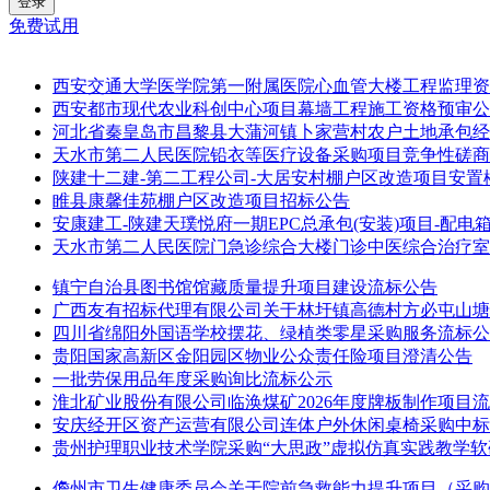
登录
免费试用
西安交通大学医学院第一附属医院心血管大楼工程监理资
西安都市现代农业科创中心项目幕墙工程施工资格预审公
河北省秦皇岛市昌黎县大蒲河镇卜家营村农户土地承包经营
天水市第二人民医院铅衣等医疗设备采购项目竞争性磋商
陕建十二建-第二工程公司-大居安村棚户区改造项目安置楼
睢县康馨佳苑棚户区改造项目招标公告
安康建工-陕建天璞悦府一期EPC总承包(安装)项目-配
天水市第二人民医院门急诊综合大楼门诊中医综合治疗室
镇宁自治县图书馆馆藏质量提升项目建设流标公告
广西友有招标代理有限公司关于林圩镇高德村方必屯山塘除险提
四川省绵阳外国语学校摆花、绿植类零星采购服务流标公
贵阳国家高新区金阳园区物业公众责任险项目澄清公告
一批劳保用品年度采购询比流标公示
淮北矿业股份有限公司临涣煤矿2026年度牌板制作项目
安庆经开区资产运营有限公司连体户外休闲桌椅采购中标
贵州护理职业技术学院采购“大思政”虚拟仿真实践教学
儋州市卫生健康委员会关于院前急救能力提升项目（采购