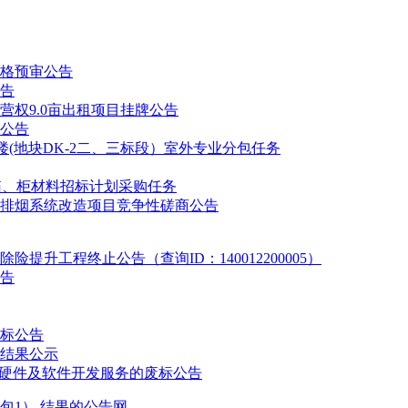
格预审公告
告
权9.0亩出租项目挂牌公告
公告
(地块DK-2二、三标段）室外专业分包任务
电箱、柜材料招标计划采购任务
排烟系统改造项目竞争性磋商公告
升工程终止公告（查询ID：140012200005）
告
流标公告
结果公示
软硬件及软件开发服务的废标公告
包1） 结果的公告网